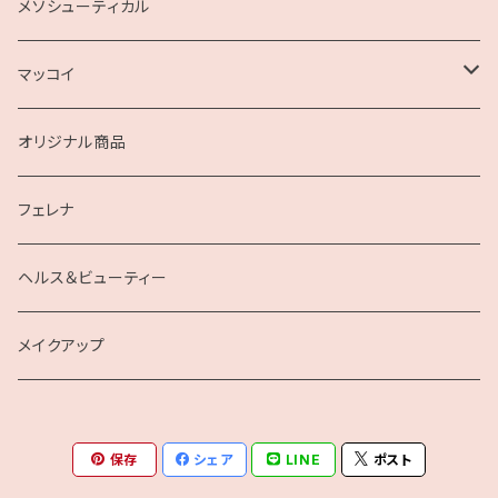
ＶＯＳ
メソシューティカル
ＭＥＳ
マッコイ
ラッシュアディクト
マクセリー
オリジナル商品
ノンＦシリーズ
フェレナ
ドルセット
ヘルス＆ビューティー
ENEW
メイクアップ
保存
シェア
LINE
ポスト